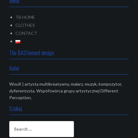
Menu
TB HOME
CLOTHES
CONTACT
The BASSement design
Autor
WouX | artysta multikreatywny, malarz, muzyk, kompozytor,
dyferentysta. Współtwórca grupy artystycznej Different
Perception.
Szukaj
S
e
a