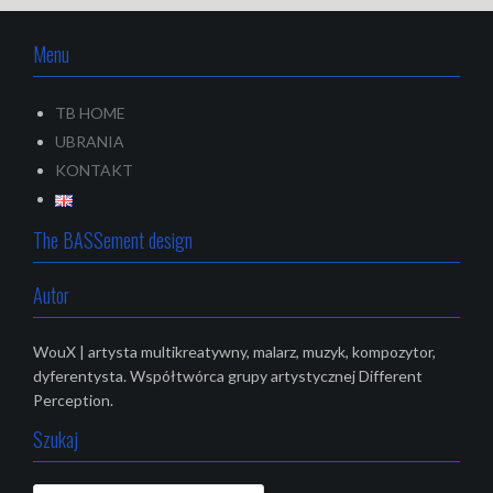
Menu
TB HOME
UBRANIA
KONTAKT
The BASSement design
Autor
WouX | artysta multikreatywny, malarz, muzyk, kompozytor,
dyferentysta. Współtwórca grupy artystycznej Different
Perception.
Szukaj