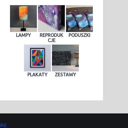
n
t
LAMPY
REPRODUK
PODUSZKI
CJE
PLAKATY
ZESTAWY
ukaj