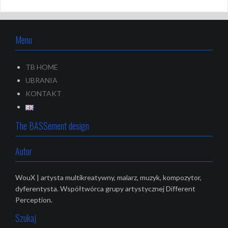
Menu
TB HOME
UBRANIA
KONTAKT
The BASSement design
Autor
WouX | artysta multikreatywny, malarz, muzyk, kompozytor,
dyferentysta. Współtwórca grupy artystycznej Different
Perception.
Szukaj