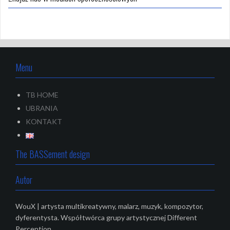
Menu
TB HOME
UBRANIA
KONTAKT
The BASSement design
Autor
WouX | artysta multikreatywny, malarz, muzyk, kompozytor,
dyferentysta. Współtwórca grupy artystycznej Different
Perception.